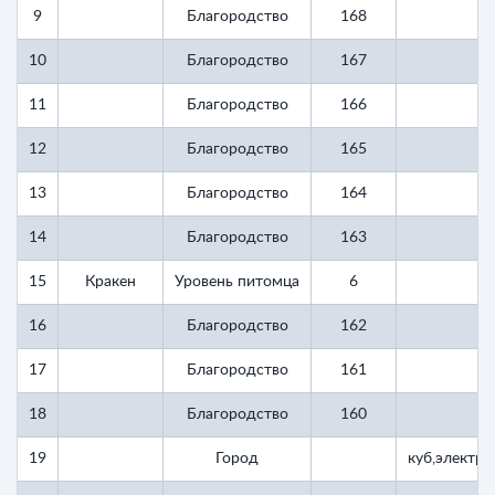
9
Благородство
168
1
10
Благородство
167
1
11
Благородство
166
1
12
Благородство
165
1
13
Благородство
164
1
14
Благородство
163
1
15
Кракен
Уровень питомца
6
16
Благородство
162
1
17
Благородство
161
1
18
Благородство
160
1
19
Город
куб,электр