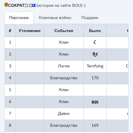
СОКРАТ
[12]
(
история на сайте BOU
)
Персонаж
Клановые войны
Подарки
#
Уточнение
Событие
Было
Ст
1
Клан
2
Клан
3
Логин
Terrifying
СО
4
Благородство
170
1
5
Клан
6
Клан
7
Девиз
rki
8
Благородство
169
1